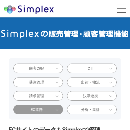
顧客CRM
CTI
受注管理
出荷・物流
請求管理
決済連携
EC連携
分析・集計
ECサイトのデータもSimplexで管理